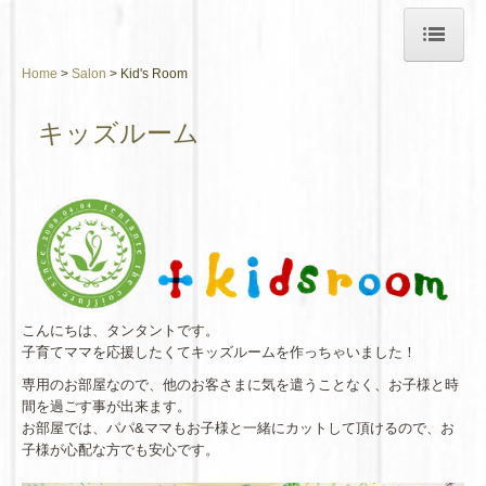
Home
Salon
Kid's Room
Home
キッズルーム
Salon
Menu
Staff
Kid's Room
Gallery
こんにちは、タンタントです。
子育てママを応援したくてキッズルームを作っちゃいました！
Studio Tentante
専用のお部屋なので、他のお客さまに気を遣うことなく、お子様と時
間を過ごす事が出来ます。
Menu
お部屋では、パパ&ママもお子様と一緒にカットして頂けるので、お
子様が心配な方でも安心です。
Birthday