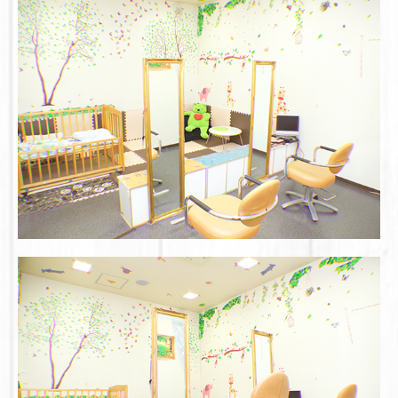
Baby・Kids
Family
Maternity
Wedding
七五三
入学・卒業
成人式
Contact